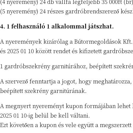
(4 nyeremény) 24 db vállfa legfeljebb 35 000ft (br
(5 nyeremény) 24 részes gardróbrendszerező készle
4. 1 felhasználó 1 alkalommal játszhat.
A nyeremények kizárólag a Bútormegoldások Kft. /
és 2025 01 10 között rendet és kifizetett gardróbs
1 gardróbszekrény garnitúrához, beépített szekré
A szervező fenntartja a jogot, hogy meghatározza
beépített szekrény garnitúrának.
A megnyert nyereményt kupon formájában lehet bev
2025 01 10-ig belül be kell váltani.
Ezt követően a kupon és vele együtt a megszerzett