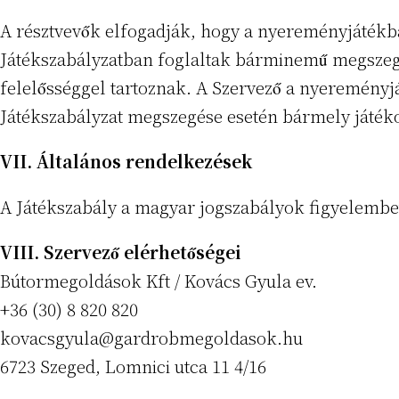
A résztvevők elfogadják, hogy a nyereményjátékba
Játékszabályzatban foglaltak bárminemű megszegé
felelősséggel tartoznak. A Szervező a nyereményjá
Játékszabályzat megszegése esetén bármely játéko
VII. Általános rendelkezések
A Játékszabály a magyar jogszabályok figyelembev
VIII. Szervező elérhetőségei
Bútormegoldások Kft / Kovács Gyula ev.
+36 (30) 8 820 820
kovacsgyula@gardrobmegoldasok.hu
6723 Szeged, Lomnici utca 11 4/16