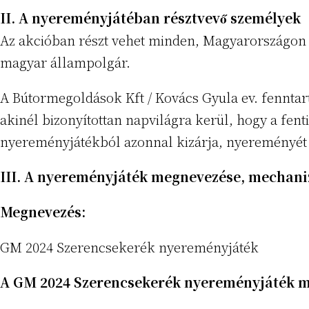
II. A nyereményjátéban résztvevő személyek
Az akcióban részt vehet minden, Magyarországon ál
magyar állampolgár.
A Bútormegoldások Kft / Kovács Gyula ev. fenntar
akinél bizonyítottan napvilágra kerül, hogy a fent
nyereményjátékból azonnal kizárja, nyereményét 
III. A nyereményjáték megnevezése, mechaniz
Megnevezés:
GM 2024 Szerencsekerék nyereményjáték
A GM 2024 Szerencsekerék nyereményjáték m