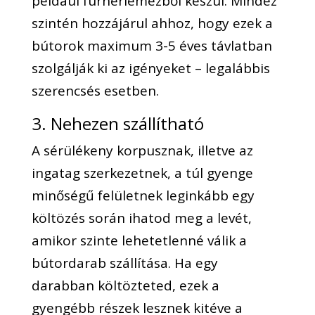
például furnérlemezből készül. Mindez
szintén hozzájárul ahhoz, hogy ezek a
bútorok maximum 3-5 éves távlatban
szolgálják ki az igényeket – legalábbis
szerencsés esetben.
3. Nehezen szállítható
A sérülékeny korpusznak, illetve az
ingatag szerkezetnek, a túl gyenge
minőségű felületnek leginkább egy
költözés során ihatod meg a levét,
amikor szinte lehetetlenné válik a
bútordarab szállítása. Ha egy
darabban költözteted, ezek a
gyengébb részek lesznek kitéve a