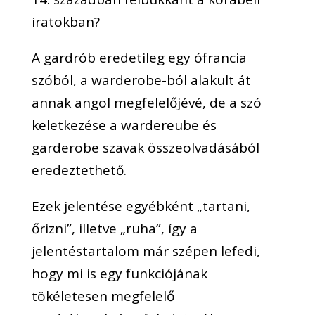
iratokban?
A gardrób eredetileg egy ófrancia
szóból, a warderobe-ból alakult át
annak angol megfelelőjévé, de a szó
keletkezése a wardereube és
garderobe szavak összeolvadásából
eredeztethető.
Ezek jelentése egyébként „tartani,
őrizni”, illetve „ruha”, így a
jelentéstartalom már szépen lefedi,
hogy mi is egy funkciójának
tökéletesen megfelelő