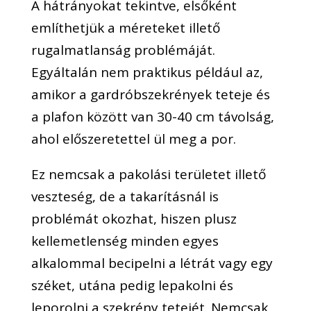
A hátrányokat tekintve, elsőként
említhetjük a méreteket illető
rugalmatlanság problémáját.
Egyáltalán nem praktikus például az,
amikor a gardróbszekrények teteje és
a plafon között van 30-40 cm távolság,
ahol előszeretettel ül meg a por.
Ez nemcsak a pakolási területet illető
veszteség, de a takarításnál is
problémát okozhat, hiszen plusz
kellemetlenség minden egyes
alkalommal becipelni a létrát vagy egy
széket, utána pedig lepakolni és
leporolni a szekrény tetejét. Nemcsak