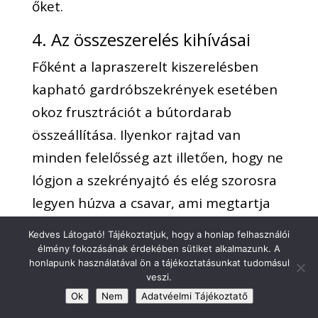
őket.
4. Az összeszerelés kihívásai
Főként a lapraszerelt kiszerelésben
kapható gardróbszekrények esetében
okoz frusztrációt a bútordarab
összeállítása. Ilyenkor rajtad van
minden felelősség azt illetően, hogy ne
lógjon a szekrényajtó és elég szorosra
legyen húzva a csavar, ami megtartja
az ajtó fogantyúját.
Kedves Látogató! Tájékoztatjuk, hogy a honlap felhasználói
élmény fokozásának érdekében sütiket alkalmazunk. A
Akinek nincsen gyakorlata a bútorok
honlapunk használatával ön a tájékoztatásunkat tudomásul
veszi.
összeszerelésében, annak a
Ok
Nem
Adatvéelmi Tájékoztatő
lapraszerelt termékek életre keltése