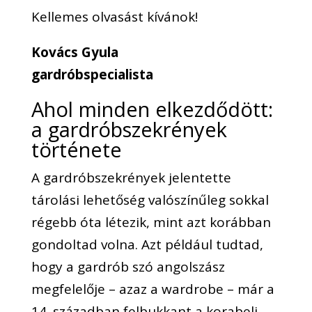
Kellemes olvasást kívánok!
Kovács Gyula
gardróbspecialista
Ahol minden elkezdődött:
a gardróbszekrények
története
A gardróbszekrények jelentette
tárolási lehetőség valószínűleg sokkal
régebb óta létezik, mint azt korábban
gondoltad volna. Azt például tudtad,
hogy a gardrób szó angolszász
megfelelője – azaz a wardrobe – már a
14. században felbukkant a korabeli