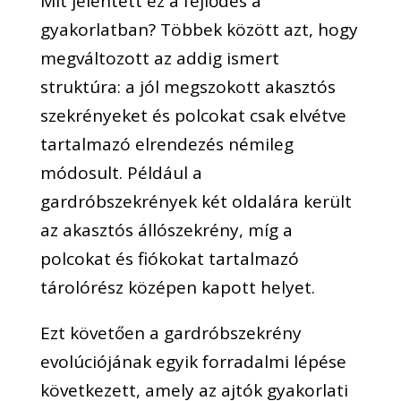
Mit jelentett ez a fejlődés a
gyakorlatban? Többek között azt, hogy
megváltozott az addig ismert
struktúra: a jól megszokott akasztós
szekrényeket és polcokat csak elvétve
tartalmazó elrendezés némileg
módosult. Például a
gardróbszekrények két oldalára került
az akasztós állószekrény, míg a
polcokat és fiókokat tartalmazó
tárolórész középen kapott helyet.
Ezt követően a gardróbszekrény
evolúciójának egyik forradalmi lépése
következett, amely az ajtók gyakorlati