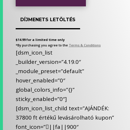
DÍJMENETS LETÖLTÉS
$14.99 for a limited time only
*By purchasing you agree to the
Terms & Conditions
[dsm_icon_list
_builder_version=”4.19.0″
_module_preset=”default”
hover_enabled=”0″
global_colors_info=”{}”
sticky_enabled=”0″]
[dsm_icon_list_child text=”AJÁNDÉK:
37800 ft értékű levásárolható kupon”
font_icon=”||fa||900″