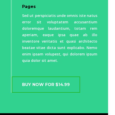
Donec sollicitudin molestie
Pages
malesuada. Vivamus suscipit
Sed ut perspiciatis unde omnis iste natus
tortor eget felis porttitor
error sit voluptatem accusantium
volutpat. Proin eget tortor
doloremque laudantium, totam rem
aperiam, eaque ipsa quae ab illo
risus. Mauris blandit aliquet
inventore veritatis et quasi architecto
elit, eget tincidunt nibh
beatae vitae dicta sunt explicabo. Nemo
enim ipsam volupest, qui dolorem ipsum
pulvinar a. Nulla quis lorem ut
quia dolor sit amet.
libero malesuada feugiat.
Mauris blandit aliquet elit,
eget tincidunt nibh pulvinar a.
BUY NOW FOR $14.99
Vivamus magna justo, lacinia
eget consectetur sed, convallis
at tellus.