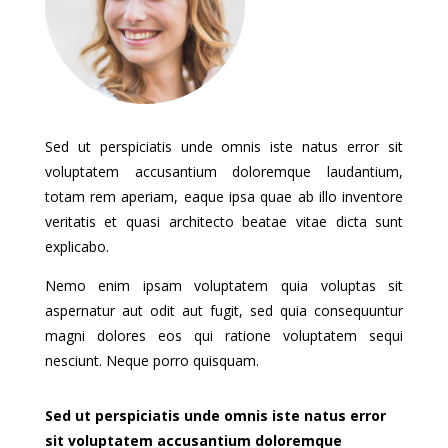
amet aliquam vel, ullamcorper
sit amet ligula. Sed porttitor
lectus nibh. Curabitur non
nulla sit amet nisl tempus
Sed ut perspiciatis unde omnis iste natus error sit
convallis quis ac lectus. Donec
voluptatem accusantium doloremque laudantium,
totam rem aperiam, eaque ipsa quae ab illo inventore
rutrum congue leo eget
veritatis et quasi architecto beatae vitae dicta sunt
malesuada. Curabitur arcu
explicabo.
erat, accumsan id imperdiet
Nemo enim ipsam voluptatem quia voluptas sit
et, porttitor at sem.
aspernatur aut odit aut fugit, sed quia consequuntur
Pellentesque in ipsum id orci
magni dolores eos qui ratione voluptatem sequi
nesciunt. Neque porro quisquam.
porta dapibus. Vestibulum ac
diam sit amet quam vehicula
Sed ut perspiciatis unde omnis iste natus error
elementum sed sit amet dui.
sit voluptatem accusantium doloremque