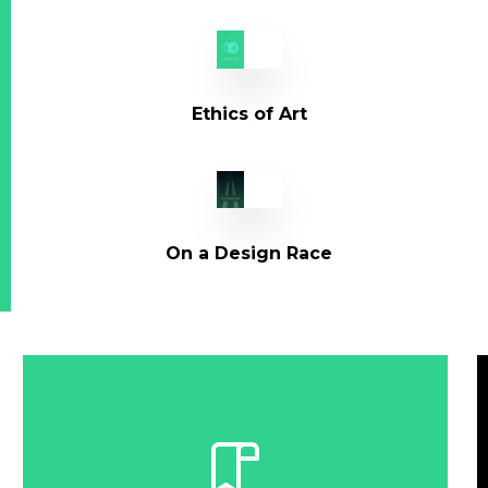
veritatis et quasi architecto
beatae vitae dicta sunt
explicabo.
Ethics of Art
Nemo enim ipsam voluptatem
quia voluptas sit aspernatur
aut odit aut fugit, sed quia
consequuntur.
On a Design Race
Magni dolores eos qui ratione
voluptatem sequi nesciunt.
Neque porro quisquam est,
qui dolorem ipsum quia dolor
sit amet, consectetur.