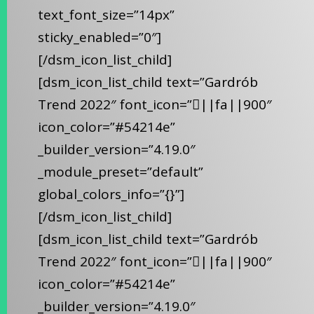
text_font_size=”14px”
sticky_enabled=”0″]
[/dsm_icon_list_child]
[dsm_icon_list_child text=”Gardrób
Trend 2022″ font_icon=”||fa||900″
icon_color=”#54214e”
_builder_version=”4.19.0″
_module_preset=”default”
global_colors_info=”{}”]
[/dsm_icon_list_child]
[dsm_icon_list_child text=”Gardrób
Trend 2022″ font_icon=”||fa||900″
icon_color=”#54214e”
_builder_version=”4.19.0″