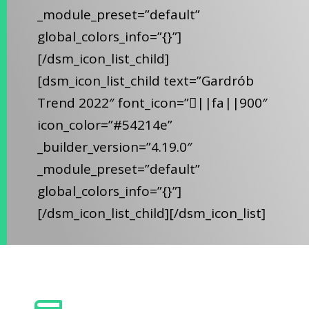
_module_preset=”default”
global_colors_info=”{}”]
[/dsm_icon_list_child]
[dsm_icon_list_child text=”Gardrób
Trend 2022″ font_icon=”||fa||900″
icon_color=”#54214e”
_builder_version=”4.19.0″
_module_preset=”default”
global_colors_info=”{}”]
[/dsm_icon_list_child][/dsm_icon_list]