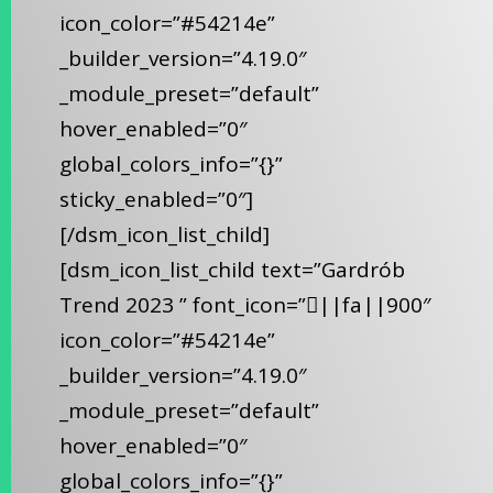
icon_color=”#54214e”
_builder_version=”4.19.0″
_module_preset=”default”
hover_enabled=”0″
global_colors_info=”{}”
sticky_enabled=”0″]
[/dsm_icon_list_child]
[dsm_icon_list_child text=”Gardrób
Trend 2023 ” font_icon=”||fa||900″
icon_color=”#54214e”
_builder_version=”4.19.0″
_module_preset=”default”
hover_enabled=”0″
global_colors_info=”{}”