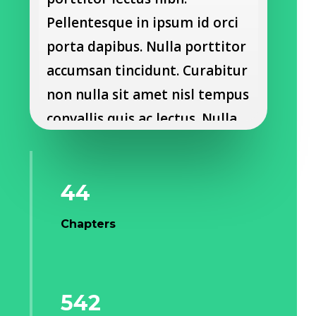
Pellentesque in ipsum id orci
porta dapibus. Nulla porttitor
accumsan tincidunt. Curabitur
non nulla sit amet nisl tempus
convallis quis ac lectus. Nulla
porttitor accumsan tincidunt.
Curabitur non nulla sit amet
44
nisl tempus convallis quis ac
lectus.
Chapters
Nulla porttitor accumsan
tincidunt. Donec rutrum
542
congue leo eget malesuada.